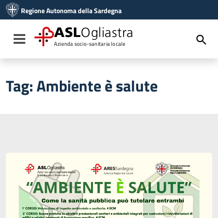
Vai ai contenuti
Regione Autonoma della Sardegna
Vai al menu di navigazione
Vai al footer
ASL
Ogliastra
Toggle navigation
Azienda socio-sanitaria locale
Tag:
Ambiente è salute