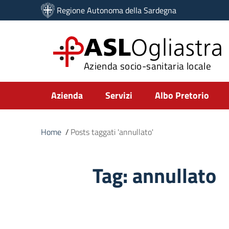
Vai ai contenuti
Regione Autonoma della Sardegna
Vai al menu di navigazione
Vai al footer
ASL
Ogliastra
Azienda socio-sanitaria locale
Submenu
Azienda
Servizi
Albo Pretorio
Home
/
Posts taggati 'annullato'
Tag:
annullato