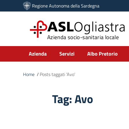
Vai ai contenuti
Regione Autonoma della Sardegna
Vai al menu di navigazione
Vai al footer
ASL
Ogliastra
Azienda socio-sanitaria locale
Submenu
Azienda
Servizi
Albo Pretorio
Home
/
Posts taggati 'Avo'
Tag:
Avo