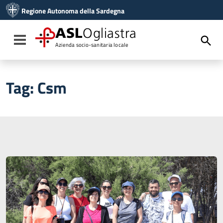
Vai ai contenuti
Regione Autonoma della Sardegna
Vai al menu di navigazione
Vai al footer
ASL
Ogliastra
Toggle navigation
Azienda socio-sanitaria locale
Tag:
Csm