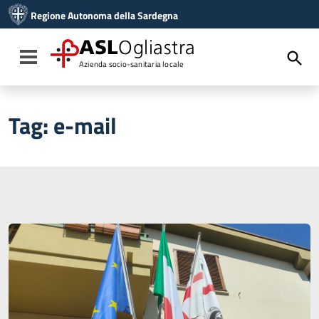
Vai ai contenuti
Regione Autonoma della Sardegna
Vai al menu di navigazione
Vai al footer
ASL
Ogliastra
Toggle navigation
Azienda socio-sanitaria locale
Tag:
e-mail