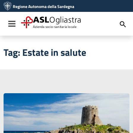
Vai ai contenuti
Regione Autonoma della Sardegna
Vai al menu di navigazione
Vai al footer
ASL
Ogliastra
Toggle navigation
Azienda socio-sanitaria locale
Tag:
Estate in salute