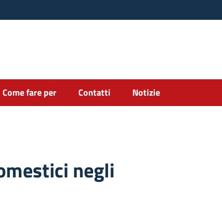
Come fare per
Contatti
Notizie
omestici negli