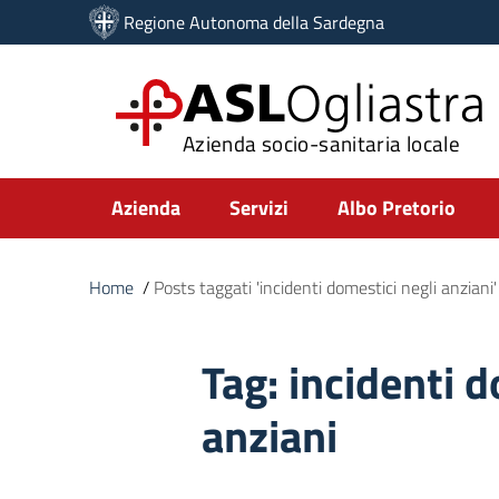
Vai ai contenuti
Regione Autonoma della Sardegna
Vai al menu di navigazione
Vai al footer
ASL
Ogliastra
Azienda socio-sanitaria locale
Submenu
Azienda
Servizi
Albo Pretorio
Home
/
Posts taggati 'incidenti domestici negli anziani'
Tag:
incidenti d
anziani