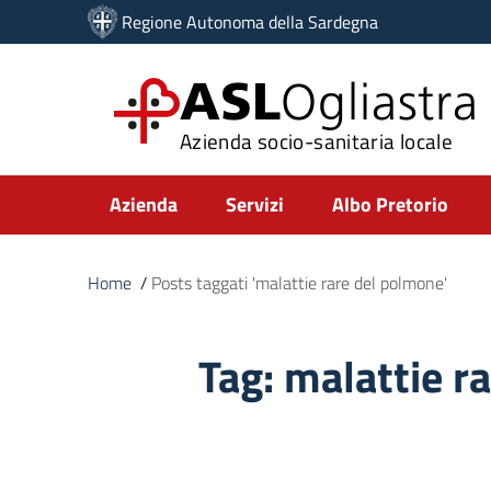
Vai ai contenuti
Regione Autonoma della Sardegna
Vai al menu di navigazione
Vai al footer
ASL
Ogliastra
Azienda socio-sanitaria locale
Submenu
Azienda
Servizi
Albo Pretorio
Home
/
Posts taggati 'malattie rare del polmone'
Tag:
malattie r