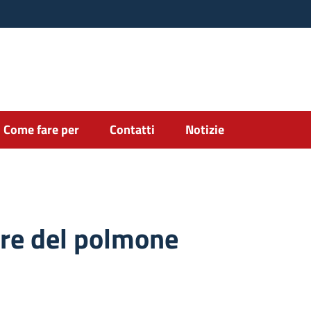
Come fare per
Contatti
Notizie
are del polmone