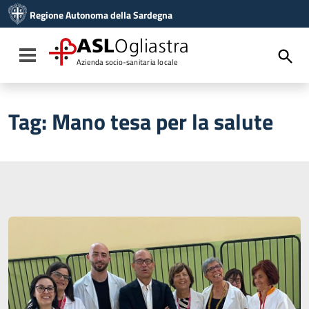
Vai ai contenuti
Regione Autonoma della Sardegna
Vai al menu di navigazione
Vai al footer
ASL
Ogliastra
Toggle navigation
Azienda socio-sanitaria locale
Tag:
Mano tesa per la salute