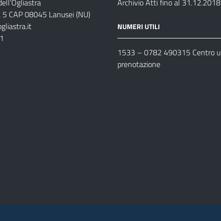
ell’Ogliastra
Archivio Atti fino al 31.12.2018
s, 5 CAP 08045 Lanusei (NU)
liastra.it
NUMERI UTILI
11
1533 –
0782 490315
Centro un
prenotazione