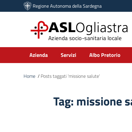
Vai ai contenuti
Regione Autonoma della Sardegna
Vai al menu di navigazione
Vai al footer
ASL
Ogliastra
Azienda socio-sanitaria locale
Submenu
Azienda
Servizi
Albo Pretorio
Home
/
Posts taggati 'missione salute'
Tag:
missione s