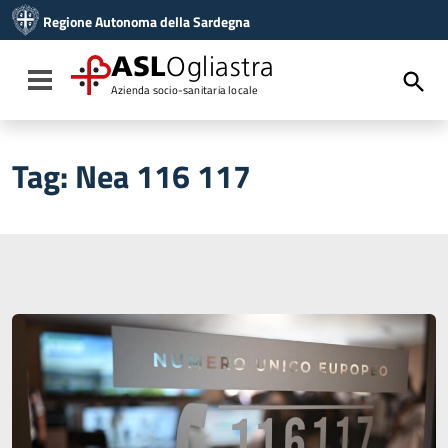
Vai ai contenuti
Regione Autonoma della Sardegna
Vai al menu di navigazione
Vai al footer
ASL
Ogliastra
Toggle navigation
Azienda socio-sanitaria locale
Tag:
Nea 116 117