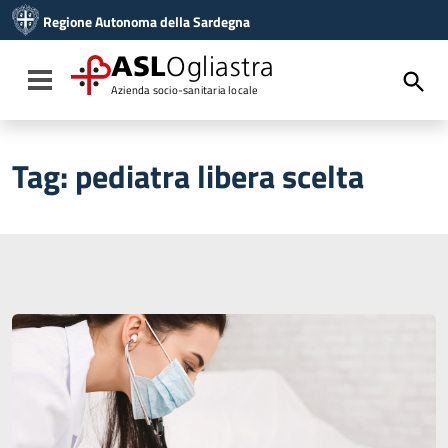
Vai ai contenuti
Regione Autonoma della Sardegna
Vai al menu di navigazione
Vai al footer
ASL
Ogliastra
Toggle navigation
Azienda socio-sanitaria locale
Tag:
pediatra libera scelta