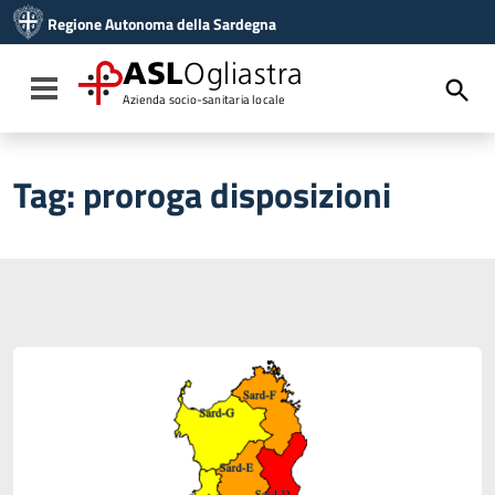
Vai ai contenuti
Regione Autonoma della Sardegna
Vai al menu di navigazione
Vai al footer
ASL
Ogliastra
Toggle navigation
Azienda socio-sanitaria locale
Tag:
proroga disposizioni