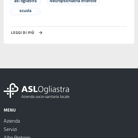
asl ogliastra
Neuropsichiatria infantile
scuola
LEGGI DI PIÙ
MENU
Azienda
Servizi
Albo Pretorio