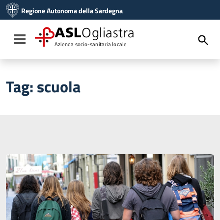
Vai ai contenuti
Regione Autonoma della Sardegna
Vai al menu di navigazione
Vai al footer
ASL
Ogliastra
Toggle navigation
Azienda socio-sanitaria locale
Tag:
scuola