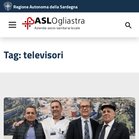
Vai ai contenuti
Regione Autonoma della Sardegna
Vai al menu di navigazione
Vai al footer
ASL
Ogliastra
Toggle navigation
Azienda socio-sanitaria locale
Tag:
televisori