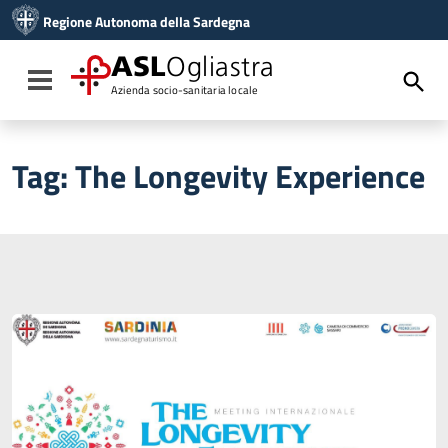
Vai ai contenuti
Regione Autonoma della Sardegna
Vai al menu di navigazione
Vai al footer
ASL
Ogliastra
Toggle navigation
Azienda socio-sanitaria locale
Tag:
The Longevity Experience