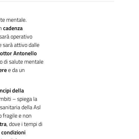
ute mentale.
on
cadenza
o sarà operativo
 sarà attivo dalle
ottor Antonello
ro di salute mentale
ere
e da un
ncipi della
mbiti – spiega la
-sanitaria della Asl
o fragile e non
tra
, dove i tempi di
e
condizioni