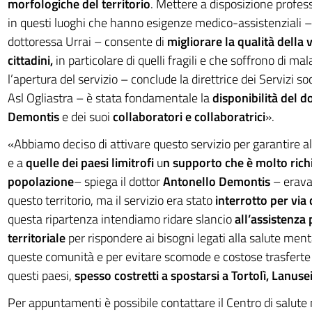
morfologiche del territorio
. Mettere a disposizione profess
in questi luoghi che hanno esigenze medico-assistenziali –
dottoressa Urrai – consente di
migliorare la qualità della v
cittadini,
in particolare di quelli fragili e che soffrono di mal
l’apertura del servizio – conclude la direttrice dei Servizi so
Asl Ogliastra – è stata fondamentale la
disponibilità del d
Demontis
e dei suoi
collaboratori e collaboratrici
».
«Abbiamo deciso di attivare questo servizio per garantire a
e a
quelle dei paesi limitrofi
u
n supporto che è molto rich
popolazione
– spiega il dottor
Antonello Demontis
– erava
questo territorio, ma il servizio era stato
interrotto per via 
questa ripartenza intendiamo ridare slancio
all’assistenza 
territoriale
per rispondere ai bisogni legati alla salute ment
queste comunità e per evitare scomode e costose trasferte a
questi paesi,
spesso costretti a spostarsi a Tortolì, Lanusei
Per appuntamenti è possibile contattare il Centro di salute 