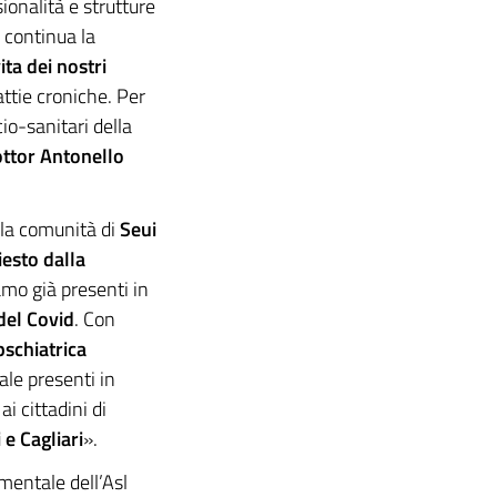
ionalità e strutture
 continua la
ita dei nostri
attie croniche. Per
cio-sanitari della
ottor Antonello
lla comunità di
Seui
iesto dalla
mo già presenti in
del Covid
. Con
pschiatrica
ale presenti in
i cittadini di
 e Cagliari
».
mentale dell’Asl