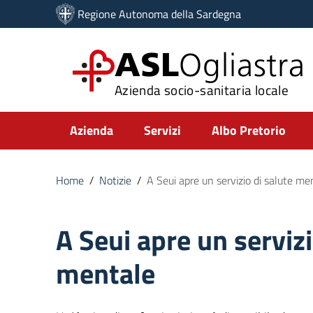
Vai ai contenuti
Regione Autonoma della Sardegna
Vai al menu di navigazione
Vai al footer
ASL
Ogliastra
Azienda socio-sanitaria locale
Submenu
Azienda
Servizi
Albo Pretorio
Home
/
Notizie
/
A Seui apre un servizio di salute me
A Seui apre un servizi
mentale