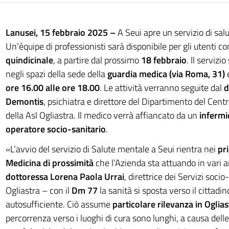
Lanusei, 15 febbraio 2025 –
A Seui apre un servizio di sal
Un’équipe di professionisti sarà disponibile per gli utenti c
quindicinale
, a partire dal prossimo
18 febbraio
. Il servizi
negli spazi della sede della
guardia medica (via Roma, 31)
e
ore 16.00 alle ore 18.00
. Le attività verranno seguite dal
d
Demontis
, psichiatra e direttore del Dipartimento del Cent
della Asl Ogliastra. Il medico verrà affiancato da un
infermi
operatore socio-sanitario
.
«L’avvio del servizio di Salute mentale a Seui rientra nei
pri
Medicina di prossimità
che l’Azienda sta attuando in vari a
dottoressa
Lorena Paola Urrai
, direttrice dei Servizi socio
Ogliastra – con il
Dm 77
la sanità si sposta verso il cittadin
autosufficiente. Ciò assume
particolare rilevanza in Oglias
percorrenza verso i luoghi di cura sono lunghi, a causa dell