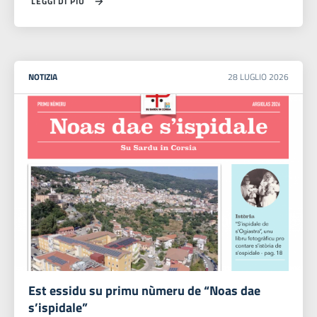
LEGGI DI PIÙ
NOTIZIA
28
LUGLIO
2026
Est essidu su primu nùmeru de “Noas dae
s’ispidale”