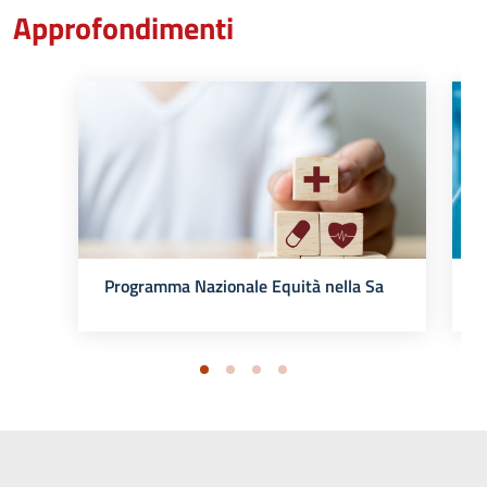
Approfondimenti
P
Programma Nazionale Equità nella Salute