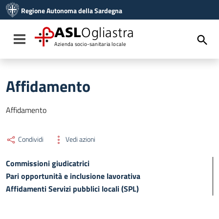
Vai ai contenuti
Regione Autonoma della Sardegna
Vai al menu di navigazione
Vai al footer
ASL
Ogliastra
Toggle navigation
Azienda socio-sanitaria locale
Affidamento
Affidamento
Condividi
Vedi azioni
Commissioni giudicatrici
Pari opportunità e inclusione lavorativa
Affidamenti Servizi pubblici locali (SPL)