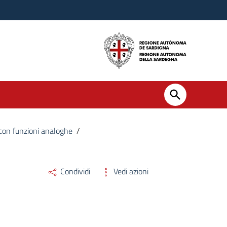
i con funzioni analoghe
/
Documento dell’OIV di validazione della re
Condividi
Vedi azioni