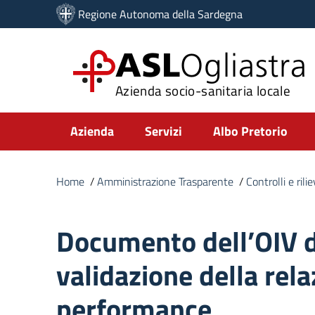
Vai ai contenuti
Regione Autonoma della Sardegna
Vai al menu di navigazione
Vai al footer
ASL
Ogliastra
Azienda socio-sanitaria locale
Submenu
Azienda
Servizi
Albo Pretorio
Home
/
Amministrazione Trasparente
/
Controlli e ril
Documento dell’OIV d
validazione della rela
performance