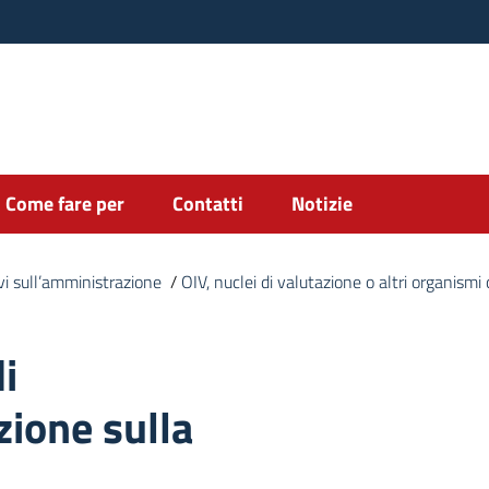
Come fare per
Contatti
Notizie
ievi sull’amministrazione
/
OIV, nuclei di valutazione o altri organism
i
zione sulla