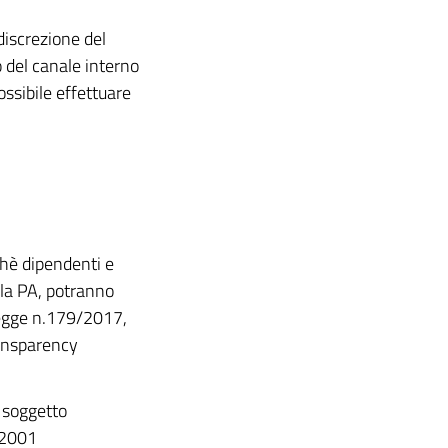
discrezione del
o del canale interno
possibile effettuare
chè dipendenti e
 la PA, potranno
legge n.179/2017,
ransparency
 soggetto
/2001