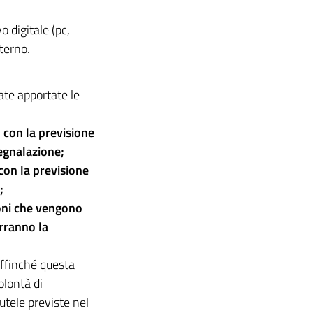
 digitale (pc,
terno.
ate apportate le
 con la previsione
segnalazione;
con la previsione
;
ioni che vengono
rranno la
affinché questa
olontà di
utele previste nel