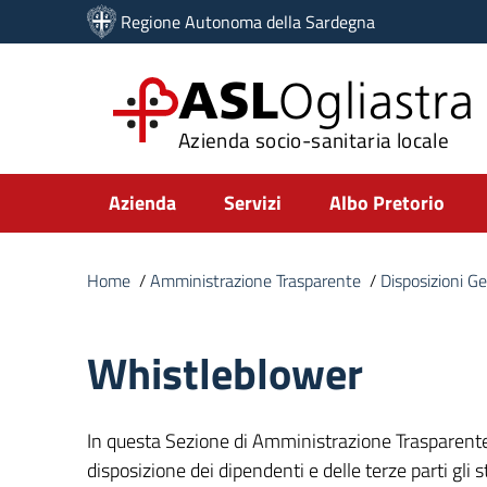
Vai ai contenuti
Regione Autonoma della Sardegna
Vai al menu di navigazione
Vai al footer
ASL
Ogliastra
Azienda socio-sanitaria locale
Submenu
Azienda
Servizi
Albo Pretorio
Home
/
Amministrazione Trasparente
/
Disposizioni Ge
Whistleblower
In questa Sezione di Amministrazione Trasparente
disposizione dei dipendenti e delle terze parti gli 