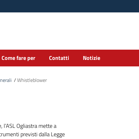
Come fare per
Contatti
Notizie
nerali
/
Whistleblower
, l’ASL Ogliastra mette a
strumenti previsti dalla Legge