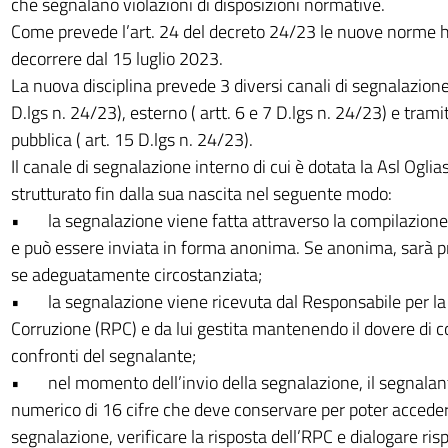
che segnalano violazioni di disposizioni normative.
Come prevede l’art. 24 del decreto 24/23 le nuove norme 
decorrere dal 15 luglio 2023.
La nuova disciplina prevede 3 diversi canali di segnalazione:
D.lgs n. 24/23), esterno ( artt. 6 e 7 D.lgs n. 24/23) e tram
pubblica ( art. 15 D.lgs n. 24/23).
Il canale di segnalazione interno di cui è dotata la Asl Oglia
strutturato fin dalla sua nascita nel seguente modo:
• la segnalazione viene fatta attraverso la compilazione 
e può essere inviata in forma anonima. Se anonima, sarà pr
se adeguatamente circostanziata;
• la segnalazione viene ricevuta dal Responsabile per la
Corruzione (RPC) e da lui gestita mantenendo il dovere di co
confronti del segnalante;
• nel momento dell’invio della segnalazione, il segnalant
numerico di 16 cifre che deve conservare per poter acced
segnalazione, verificare la risposta dell’RPC e dialogare ri