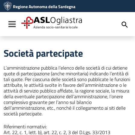
Vai ai contenuti
Regione Autonoma della Sardegna
Vai al menu di navigazione
Vai al footer
ASL
Ogliastra
Toggle navigation
Azienda socio-sanitaria locale
Società partecipate
L’amministrazione pubblica l’elenco delle società di cui detiene
quote di partecipazione (anche minoritaria) indicando l’entità di
tali quote. Per ciascuna delle società sono pubblicate le funzioni
attribuite, le attività svolte in favore dell’amministrazione o le
attività di servizio pubblico affidate, la ragione sociale, la misura
della eventuale partecipazione dell’amministrazione, l’onere
complessivo gravante per l’anno sul bilancio
dell’amministrazione, etc., nonché il collegamento ai siti delle
società partecipate.
Riferimenti normativi:
Art. 22, c. 1, lett. b), art. 22, c. 2, 3 del D.Lgs. 33/2013