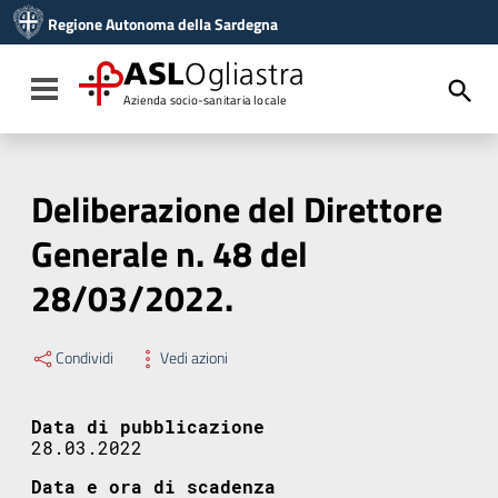
Vai ai contenuti
Regione Autonoma della Sardegna
Vai al menu di navigazione
Vai al footer
ASL
Ogliastra
Toggle navigation
Azienda socio-sanitaria locale
Deliberazione del Direttore
Generale n. 48 del
28/03/2022.
Condividi
Vedi azioni
Data di pubblicazione
28.03.2022
Data e ora di scadenza