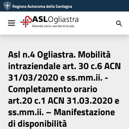
Vai ai contenuti
Regione Autonoma della Sardegna
Vai al menu di navigazione
Vai al footer
ASL
Ogliastra
Toggle navigation
Azienda socio-sanitaria locale
Asl n.4 Ogliastra. Mobilità
intraziendale art. 30 c.6 ACN
31/03/2020 e ss.mm.ii. -
Completamento orario
art.20 c.1 ACN 31.03.2020 e
ss.mm.ii. – Manifestazione
di disponibilità