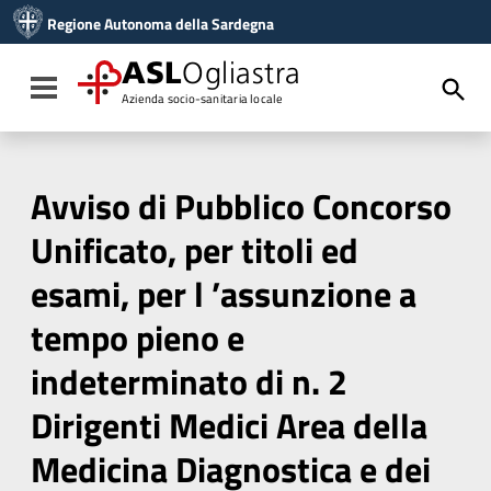
Vai ai contenuti
Regione Autonoma della Sardegna
Vai al menu di navigazione
Vai al footer
ASL
Ogliastra
Toggle navigation
Azienda socio-sanitaria locale
Avviso di Pubblico Concorso
Unificato, per titoli ed
esami, per l ’assunzione a
tempo pieno e
indeterminato di n. 2
Dirigenti Medici Area della
Medicina Diagnostica e dei