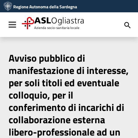
Vai ai contenuti
Regione Autonoma della Sardegna
Vai al menu di navigazione
Vai al footer
ASL
Ogliastra
Toggle navigation
Azienda socio-sanitaria locale
Avviso pubblico di
manifestazione di interesse,
per soli titoli ed eventuale
colloquio, per il
conferimento di incarichi di
collaborazione esterna
libero-professionale ad un