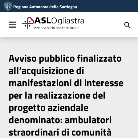
Vai ai contenuti
Regione Autonoma della Sardegna
Vai al menu di navigazione
Vai al footer
ASL
Ogliastra
Toggle navigation
Azienda socio-sanitaria locale
Avviso pubblico finalizzato
all’acquisizione di
manifestazioni di interesse
per la realizzazione del
progetto aziendale
denominato: ambulatori
straordinari di comunità