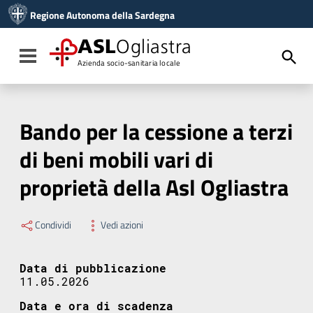
Vai ai contenuti
Regione Autonoma della Sardegna
Vai al menu di navigazione
Vai al footer
ASL
Ogliastra
Toggle navigation
Azienda socio-sanitaria locale
Bando per la cessione a terzi
di beni mobili vari di
proprietà della Asl Ogliastra
Condividi
Vedi azioni
Data di pubblicazione
11.05.2026
Data e ora di scadenza