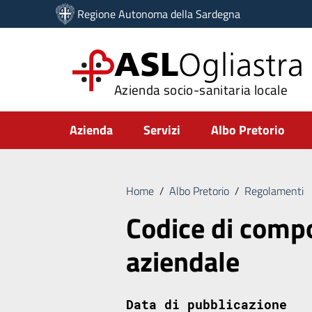
Vai ai contenuti
Regione Autonoma della Sardegna
Vai al menu di navigazione
Vai al footer
ASL
Ogliastra
Azienda socio-sanitaria locale
Submenu
Azienda
Servizi
Albo Pretorio
Home
/
Albo Pretorio
/
Regolamenti
Codice di com
aziendale
Data di pubblicazione