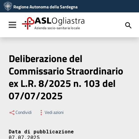
Vai ai contenuti
Regione Autonoma della Sardegna
Vai al menu di navigazione
Vai al footer
ASL
Ogliastra
Toggle navigation
Azienda socio-sanitaria locale
Deliberazione del
Commissario Straordinario
ex L.R. 8/2025 n. 103 del
07/07/2025
Condividi
Vedi azioni
Data di pubblicazione
07.07.2025