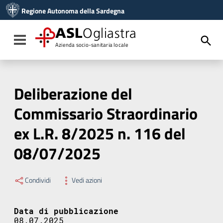
Vai ai contenuti
Regione Autonoma della Sardegna
Vai al menu di navigazione
Vai al footer
ASL
Ogliastra
Toggle navigation
Azienda socio-sanitaria locale
Deliberazione del
Commissario Straordinario
ex L.R. 8/2025 n. 116 del
08/07/2025
Condividi
Vedi azioni
Data di pubblicazione
08.07.2025