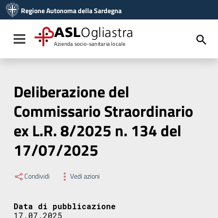
Vai ai contenuti
Regione Autonoma della Sardegna
Vai al menu di navigazione
Vai al footer
ASL
Ogliastra
Toggle navigation
Azienda socio-sanitaria locale
Deliberazione del
Commissario Straordinario
ex L.R. 8/2025 n. 134 del
17/07/2025
Condividi
Vedi azioni
Data di pubblicazione
17.07.2025