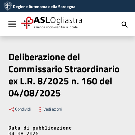
Vai ai contenuti
Regione Autonoma della Sardegna
Vai al menu di navigazione
Vai al footer
ASL
Ogliastra
Toggle navigation
Azienda socio-sanitaria locale
Deliberazione del
Commissario Straordinario
ex L.R. 8/2025 n. 160 del
04/08/2025
Condividi
Vedi azioni
Data di pubblicazione
04.08.2025