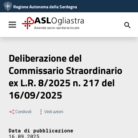
Vai ai contenuti
Regione Autonoma della Sardegna
Vai al menu di navigazione
Vai al footer
ASL
Ogliastra
Toggle navigation
Azienda socio-sanitaria locale
Deliberazione del
Commissario Straordinario
ex L.R. 8/2025 n. 217 del
16/09/2025
Condividi
Vedi azioni
Data di pubblicazione
16.09.2025