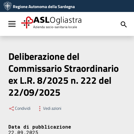
Vai ai contenuti
Regione Autonoma della Sardegna
Vai al menu di navigazione
Vai al footer
ASL
Ogliastra
Toggle navigation
Azienda socio-sanitaria locale
Deliberazione del
Commissario Straordinario
ex L.R. 8/2025 n. 222 del
22/09/2025
Condividi
Vedi azioni
Data di pubblicazione
22.09.2025