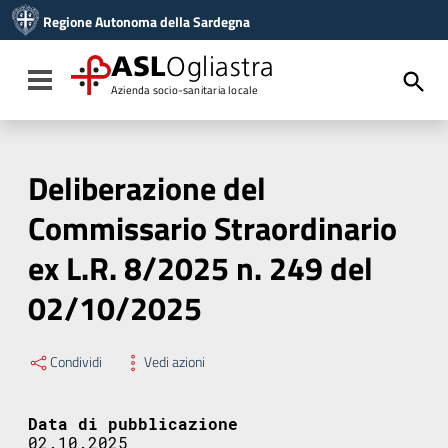
Vai ai contenuti
Regione Autonoma della Sardegna
Vai al menu di navigazione
Vai al footer
ASL
Ogliastra
Toggle navigation
Azienda socio-sanitaria locale
Deliberazione del
Commissario Straordinario
ex L.R. 8/2025 n. 249 del
02/10/2025
Condividi
Vedi azioni
Data di pubblicazione
02.10.2025