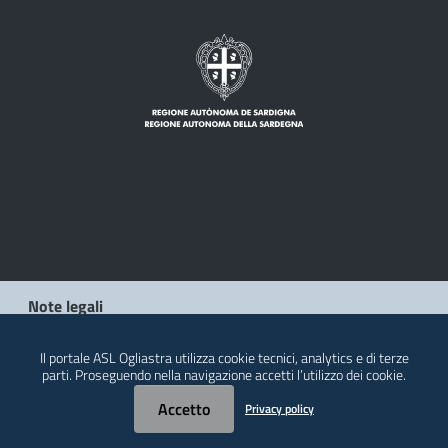
Note legali
Privacy policy
Il portale ASL Ogliastra utilizza cookie tecnici, analytics e di terze
Contatti
parti. Proseguendo nella navigazione accetti l’utilizzo dei cookie.
Accetto
Privacy policy
© 2026 Regione Autonoma della Sardegna