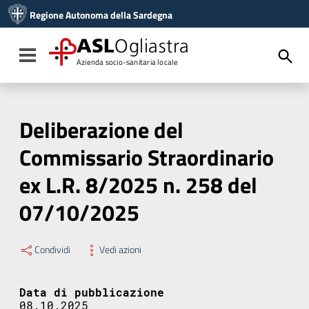
Vai ai contenuti
Regione Autonoma della Sardegna
Vai al menu di navigazione
Vai al footer
ASL
Ogliastra
Toggle navigation
Azienda socio-sanitaria locale
Deliberazione del
Commissario Straordinario
ex L.R. 8/2025 n. 258 del
07/10/2025
Condividi
Vedi azioni
Data di pubblicazione
08.10.2025