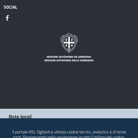
SOCIAL
Note legali
Privacy policy
Il portale ASL Ogliastra utilizza cookie tecnici, analytics e di terze
parti. Proseguendo nella navigazione accetti l’utilizzo dei cookie.
Contatti