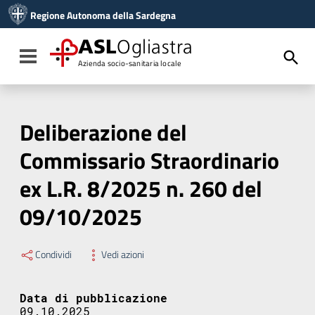
Vai ai contenuti
Regione Autonoma della Sardegna
Vai al menu di navigazione
Vai al footer
ASL
Ogliastra
Toggle navigation
Azienda socio-sanitaria locale
Deliberazione del
Commissario Straordinario
ex L.R. 8/2025 n. 260 del
09/10/2025
Condividi
Vedi azioni
Data di pubblicazione
09.10.2025