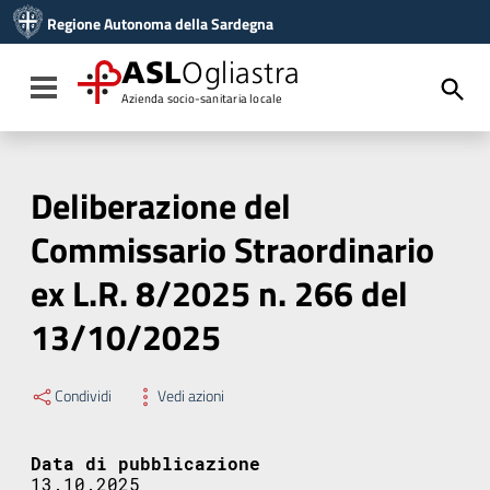
Vai ai contenuti
Regione Autonoma della Sardegna
Vai al menu di navigazione
Vai al footer
ASL
Ogliastra
Toggle navigation
Azienda socio-sanitaria locale
Deliberazione del
Commissario Straordinario
ex L.R. 8/2025 n. 266 del
13/10/2025
Condividi
Vedi azioni
Data di pubblicazione
13.10.2025