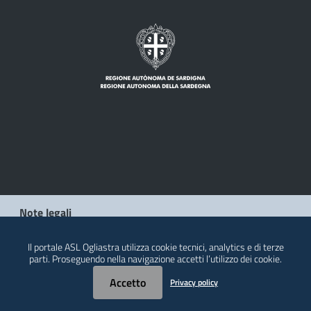
Note legali
Privacy policy
Il portale ASL Ogliastra utilizza cookie tecnici, analytics e di terze
parti. Proseguendo nella navigazione accetti l’utilizzo dei cookie.
Contatti
Accetto
Privacy policy
© 2026 Regione Autonoma della Sardegna