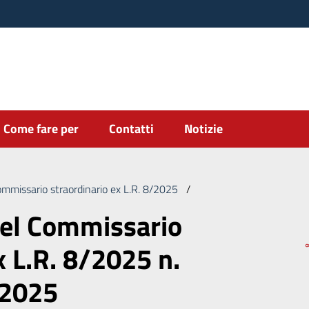
Come fare per
Contatti
Notizie
ommissario straordinario ex L.R. 8/2025
/
Deliberazione del Commi
del Commissario
x L.R. 8/2025 n.
/2025