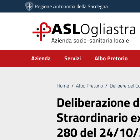
Vai ai contenuti
Regione Autonoma della Sardegna
Vai al menu di navigazione
Vai al footer
ASL
Ogliastra
Azienda socio-sanitaria locale
Submenu
Azienda
Servizi
Albo Pretorio
Home
/
Albo Pretorio
/
Delibere del C
Deliberazione 
Straordinario e
280 del 24/10