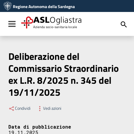
Vai ai contenuti
Regione Autonoma della Sardegna
Vai al menu di navigazione
Vai al footer
ASL
Ogliastra
Toggle navigation
Azienda socio-sanitaria locale
Deliberazione del
Commissario Straordinario
ex L.R. 8/2025 n. 345 del
19/11/2025
Condividi
Vedi azioni
Data di pubblicazione
19.11.2025