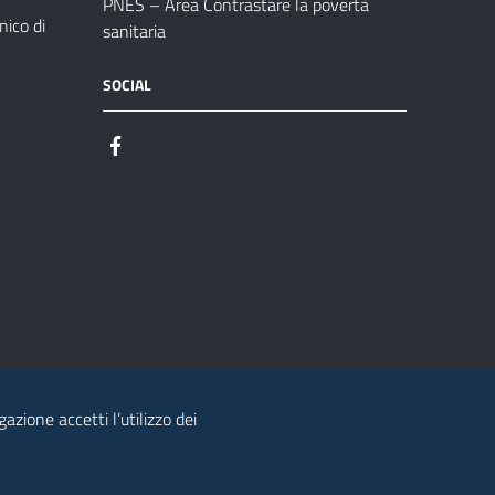
PNES – Area Contrastare la povertà
ico di
sanitaria
SOCIAL
azione accetti l’utilizzo dei