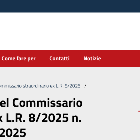
Come fare per
Contatti
Notizie
ommissario straordinario ex L.R. 8/2025
/
Deliberazione del Commi
del Commissario
x L.R. 8/2025 n.
/2025