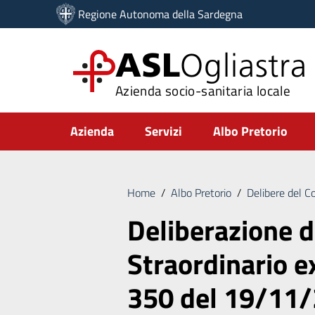
Vai ai contenuti
Regione Autonoma della Sardegna
Vai al menu di navigazione
Vai al footer
ASL
Ogliastra
Azienda socio-sanitaria locale
Submenu
Azienda
Servizi
Albo Pretorio
Home
/
Albo Pretorio
/
Delibere del C
Deliberazione 
Straordinario e
350 del 19/11