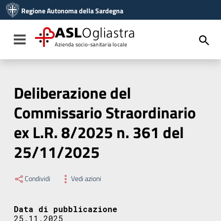
Vai ai contenuti
Regione Autonoma della Sardegna
Vai al menu di navigazione
Vai al footer
ASL
Ogliastra
Toggle navigation
Azienda socio-sanitaria locale
Deliberazione del
Commissario Straordinario
ex L.R. 8/2025 n. 361 del
25/11/2025
Condividi
Vedi azioni
Data di pubblicazione
25.11.2025