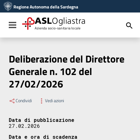
Vai ai contenuti
Regione Autonoma della Sardegna
Vai al menu di navigazione
Vai al footer
ASL
Ogliastra
Toggle navigation
Azienda socio-sanitaria locale
Deliberazione del Direttore
Generale n. 102 del
27/02/2026
Condividi
Vedi azioni
Data di pubblicazione
27.02.2026
Data e ora di scadenza