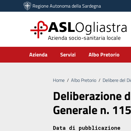
Vai ai contenuti
Regione Autonoma della Sardegna
Vai al menu di navigazione
Vai al footer
ASL
Ogliastra
Azienda socio-sanitaria locale
Submenu
Azienda
Servizi
Albo Pretorio
Home
/
Albo Pretorio
/
Delibere del D
Deliberazione d
Generale n. 11
Data di pubblicazione