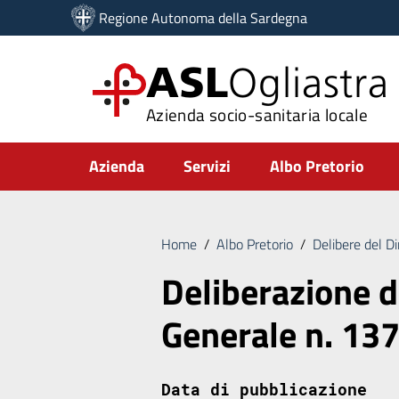
Vai ai contenuti
Regione Autonoma della Sardegna
Vai al menu di navigazione
Vai al footer
ASL
Ogliastra
Azienda socio-sanitaria locale
Submenu
Azienda
Servizi
Albo Pretorio
Home
/
Albo Pretorio
/
Delibere del D
Deliberazione d
Generale n. 13
Data di pubblicazione