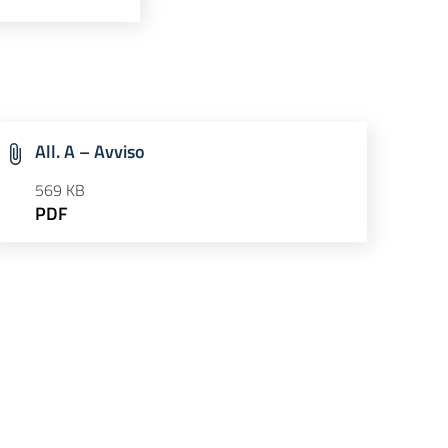
All. A – Avviso
569 KB
PDF