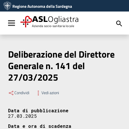
Vai ai contenuti
Regione Autonoma della Sardegna
Vai al menu di navigazione
Vai al footer
ASL
Ogliastra
Toggle navigation
Azienda socio-sanitaria locale
Deliberazione del Direttore
Generale n. 141 del
27/03/2025
Condividi
Vedi azioni
Data di pubblicazione
27.03.2025
Data e ora di scadenza