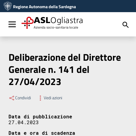
Vai ai contenuti
Regione Autonoma della Sardegna
Vai al menu di navigazione
Vai al footer
ASL
Ogliastra
Toggle navigation
Azienda socio-sanitaria locale
Deliberazione del Direttore
Generale n. 141 del
27/04/2023
Condividi
Vedi azioni
Data di pubblicazione
27.04.2023
Data e ora di scadenza