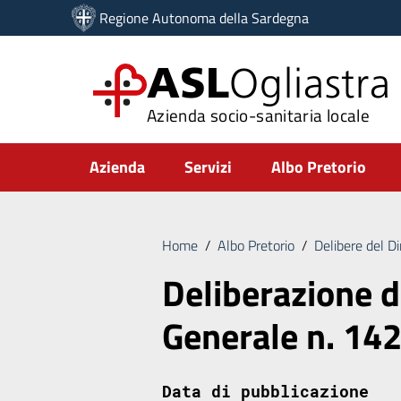
Vai ai contenuti
Regione Autonoma della Sardegna
Vai al menu di navigazione
Vai al footer
ASL
Ogliastra
Azienda socio-sanitaria locale
Submenu
Azienda
Servizi
Albo Pretorio
Home
/
Albo Pretorio
/
Delibere del D
Deliberazione d
Generale n. 14
Data di pubblicazione