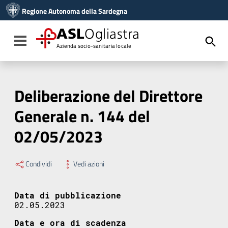
Vai ai contenuti
Regione Autonoma della Sardegna
Vai al menu di navigazione
Vai al footer
ASL
Ogliastra
Toggle navigation
Azienda socio-sanitaria locale
Deliberazione del Direttore
Generale n. 144 del
02/05/2023
Condividi
Vedi azioni
Data di pubblicazione
02.05.2023
Data e ora di scadenza