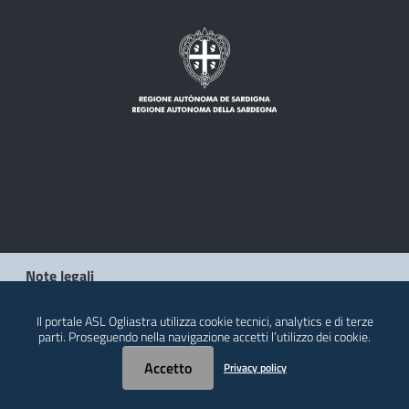
Note legali
Privacy policy
Il portale ASL Ogliastra utilizza cookie tecnici, analytics e di terze
parti. Proseguendo nella navigazione accetti l’utilizzo dei cookie.
Contatti
Accetto
Privacy policy
© 2026 Regione Autonoma della Sardegna